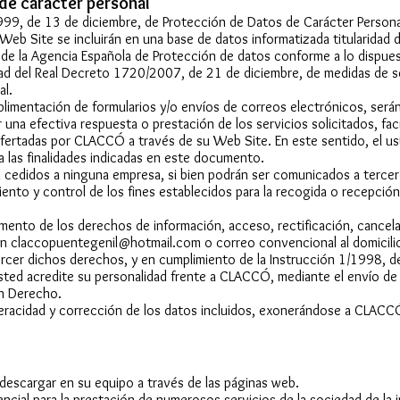
 de carácter personal
999, de 13 de diciembre, de Protección de Datos de Carácter Person
Web Site se incluirán en una base de datos informatizada titularida
 de la Agencia Española de Protección de datos conforme a lo dispuest
ad del Real Decreto 1720/2007, de 21 de diciembre, de medidas de s
al.
limentación de formularios y/o envíos de correos electrónicos, será
una efectiva respuesta o prestación de los servicios solicitados, facil
fertadas por CLACCÓ a través de su Web Site. En este sentido, el us
a las finalidades indicadas en este documento.
n cedidos a ninguna empresa, si bien podrán ser comunicados a terc
iento y control de los fines establecidos para la recogida o recepció
ento de los derechos de información, acceso, rectificación, cancelac
ón
claccopuentegenil@hotmail.com
o correo convencional al domicili
rcer dichos derechos, y en cumplimiento de la Instrucción 1/1998, d
sted acredite su personalidad frente a CLACCÓ, mediante el envío d
en Derecho.
veracidad y corrección de los datos incluidos, exonerándose a CLACCÓ
descargar en su equipo a través de las páginas web.
ncial para la prestación de numerosos servicios de la sociedad de la 