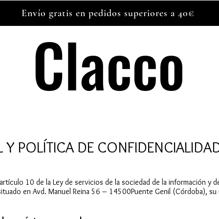
Envío gratis en pedidos superiores a 40€
Clacco
Clacco
L Y POLÍTICA DE CONFIDENCIALIDA
rtículo 10 de la Ley de servicios de la sociedad de la información y 
situado en Avd. Manuel Reina 56 – 14500Puente Genil (Córdoba), su nú