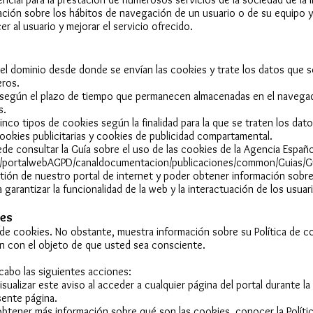
ción sobre los hábitos de navegación de un usuario o de su equipo y
r al usuario y mejorar el servicio ofrecido.
el dominio desde donde se envían las cookies y trate los datos que 
eros.
 según el plazo de tiempo que permanecen almacenadas en el navegado
s.
 cinco tipos de cookies según la finalidad para la que se traten los d
cookies publicitarias y cookies de publicidad compartamental.
de consultar la Guía sobre el uso de las cookies de la Agencia Espa
s/portalwebAGPD/canaldocumentacion/publicaciones/common/Guias/G
tión de nuestro portal de internet y poder obtener información sobre
arantizar la funcionalidad de la web y la interactuación de los usuar
ies
 cookies. No obstante, muestra información sobre su Política de coo
ión con el objeto de que usted sea consciente.
 cabo las siguientes acciones:
lizar este aviso al acceder a cualquier página del portal durante la
ente página.
ener más información sobre qué son las cookies, conocer la Política