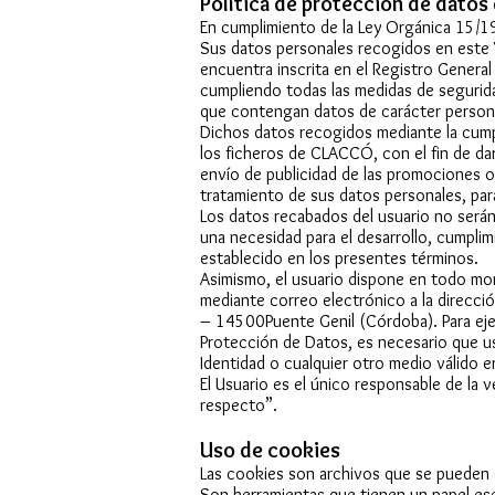
Política de protección de datos
En cumplimiento de la Ley Orgánica 15/1
Sus datos personales recogidos en este 
encuentra inscrita en el Registro General
cumpliendo todas las medidas de segurid
que contengan datos de carácter person
Dichos datos recogidos mediante la cump
los ficheros de CLACCÓ, con el fin de dar 
envío de publicidad de las promociones o
tratamiento de sus datos personales, par
Los datos recabados del usuario no será
una necesidad para el desarrollo, cumplim
establecido en los presentes términos.
Asimismo, el usuario dispone en todo mom
mediante correo electrónico a la direcci
– 14500Puente Genil (Córdoba). Para eje
Protección de Datos, es necesario que u
Identidad o cualquier otro medio válido 
El Usuario es el único responsable de la 
respecto”.
Uso de cookies
Las cookies son archivos que se pueden 
Son herramientas que tienen un papel ese