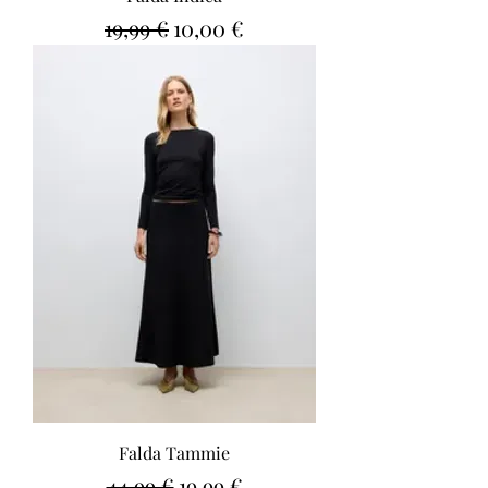
Precio
Precio de oferta
19,99 €
10,00 €
Falda Tammie
Precio
Precio de oferta
44,99 €
19,99 €