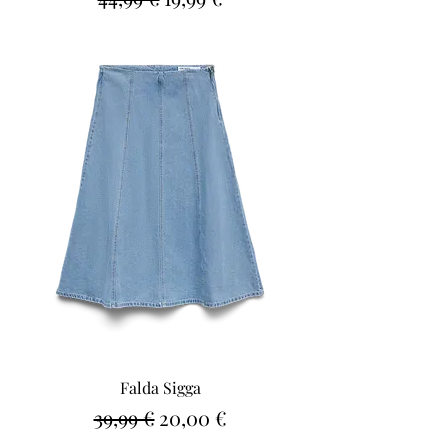
Falda Sigga
Precio
Precio de oferta
39,99 €
20,00 €