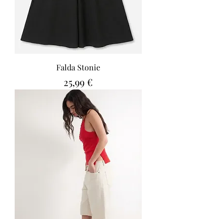
Falda Stonie
Precio
25,99 €