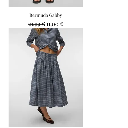
Bermuda Gabby
Precio
Precio de oferta
21,99 €
11,00 €