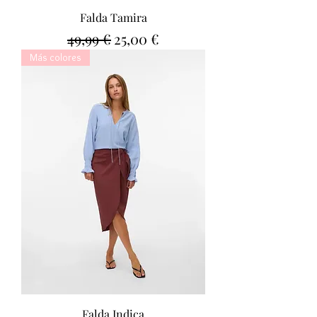
Falda Tamira
Precio
Precio de oferta
49,99 €
25,00 €
Más colores
Falda Indica