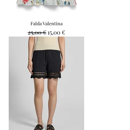
Falda Valentina
Precio
Precio de oferta
25,00 €
15,00 €