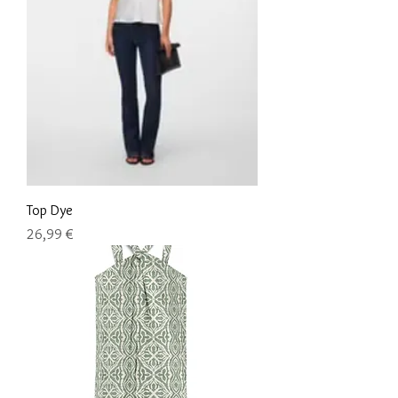
Top Dye
Precio
26,99 €