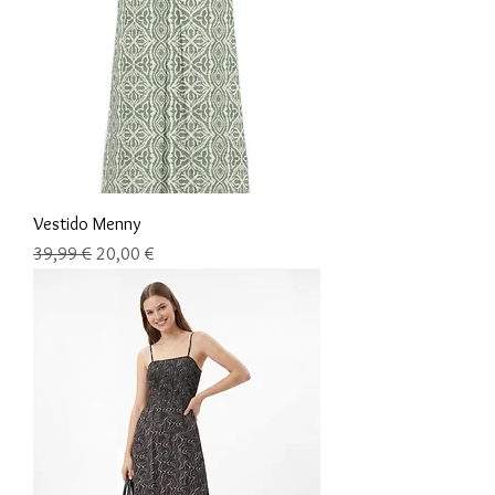
Vestido Menny
Precio
Precio de oferta
39,99 €
20,00 €