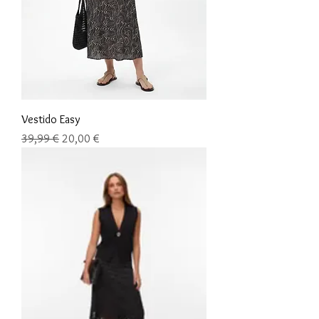
Vestido Easy
Precio
Precio de oferta
39,99 €
20,00 €