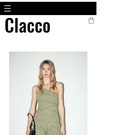
Clacco
Clacco