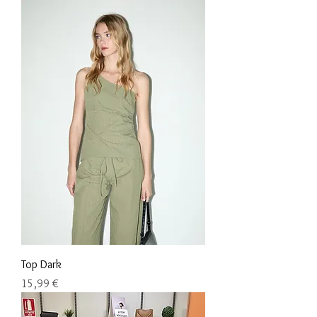
Top Dark
Precio
15,99 €