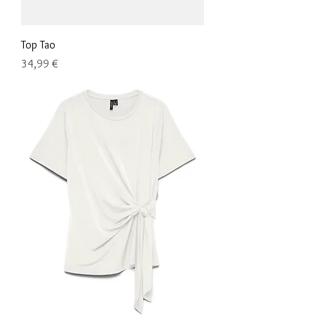
Top Tao
Precio
34,99 €