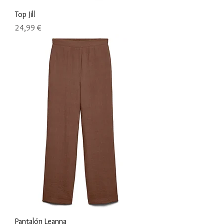
Top Jill
Precio
24,99 €
Pantalón Leanna