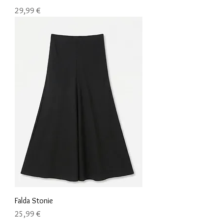
Precio
29,99 €
Falda Stonie
Precio
25,99 €