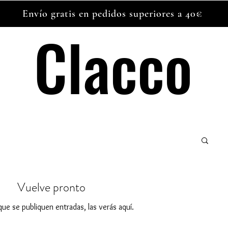
Envío gratis en pedidos superiores a 40€
Clacco
Clacco
Vuelve pronto
ue se publiquen entradas, las verás aquí.