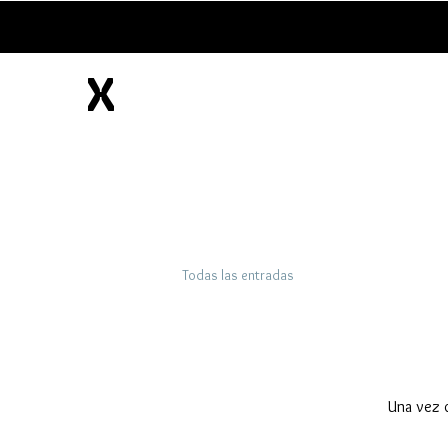
X
Todas las entradas
Una vez q