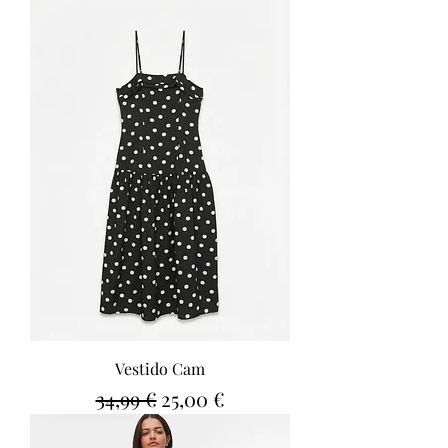
Vestido Cam
Precio
Precio de oferta
34,99 €
25,00 €