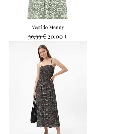
Vestido Menny
Precio
Precio de oferta
39,99 €
20,00 €