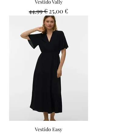
Vestido Vally
Precio
Precio de oferta
44,99 €
25,00 €
Vestido Easy