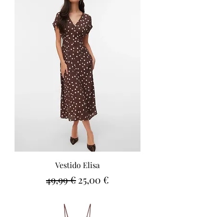
Vestido Elisa
Precio
Precio de oferta
49,99 €
25,00 €