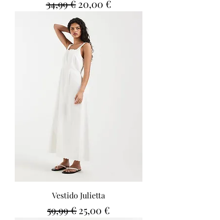
Precio
Precio de oferta
34,99 €
20,00 €
Vestido Julietta
Precio
Precio de oferta
59,99 €
25,00 €