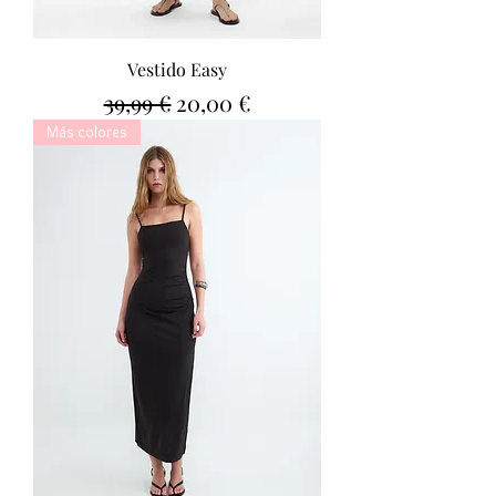
Vestido Easy
Precio
Precio de oferta
39,99 €
20,00 €
Más colores