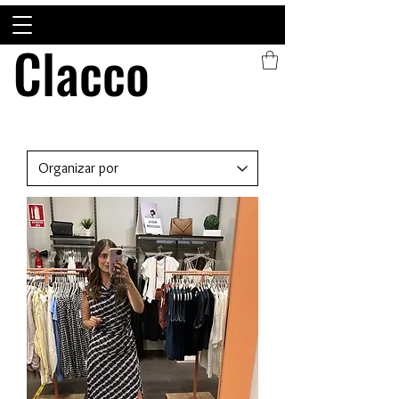
Clacco
Clacco