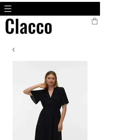
Clacco
Clacco