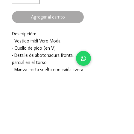
Agregar al carrito
Descripción:
- Vestido midi Vero Moda
- Cuello de pico (en V)
- Detalle de abotonadura frontal
parcial en el torso
- Manga corta suelta con caída ligera
- Cintura elástica fruncida que
estiliza la figura.
Composición:
- 100% Viscosa
- Para el cuidado de la prenda mirar
en la etiqueta interior de la misma.