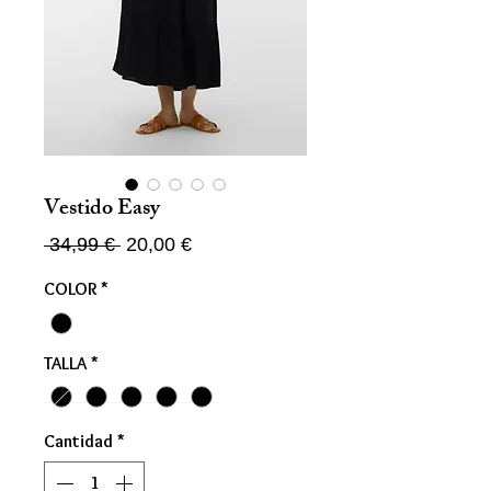
Vestido Easy
Precio
Precio
 34,99 € 
20,00 €
de
COLOR
*
oferta
TALLA
*
Cantidad
*