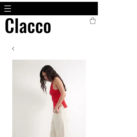
Clacco
Clacco