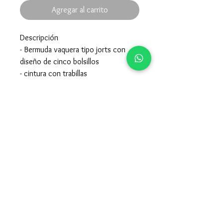
Agregar al carrito
Descripción
- Bermuda vaquera tipo jorts con
diseño de cinco bolsillos
- cintura con trabillas
- cierre de cremallera y botón
Composición
- 100% algodón
- para el cuidado de la prenda mirar la
etiqueta interior de la misma
957605015
-
679247115