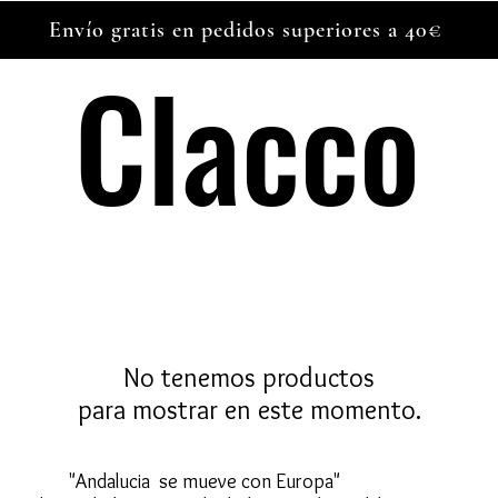
Envío gratis en pedidos superiores a 40€
Clacco
Clacco
No tenemos productos
para mostrar en este momento.
mueve con Europa"