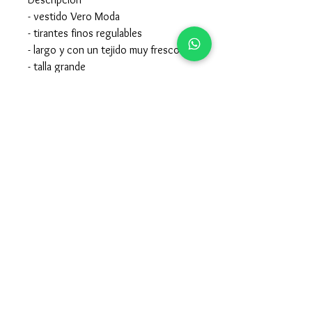
- vestido Vero Moda
- tirantes finos regulables
- largo y con un tejido muy fresco
- talla grande
Composición
- 87% viscosa 13% nylon
- para el cuidado de la prenda mirar la
etiqueta interior de la misma
957605015
-
679247115
claccopuentegenil@hotmail.com
Clacco 2021. Todos los derechos
reservados. Hecho por Emprende SEO