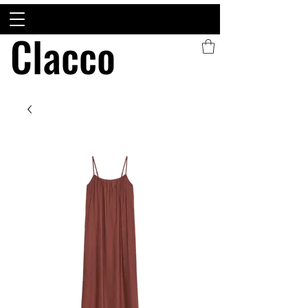
Clacco
Clacco