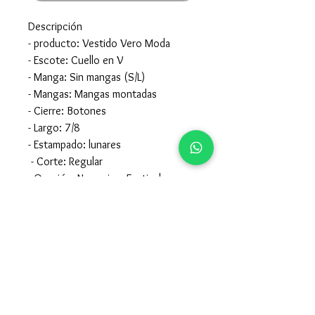
Descripción
- producto: Vestido Vero Moda
- Escote: Cuello en V
- Manga: Sin mangas (S/L)
- Mangas: Mangas montadas
- Cierre: Botones
- Largo: 7/8
- Estampado: lunares
- Corte: Regular
- Ocasión: Negocios, Festival,
Formal, Fiesta
Composición
- 51% Viscosa
LENZING™ECOVERO™49% Viscosa
- para el cuidado de la prenda mirar la
etiqueta interior de la misma