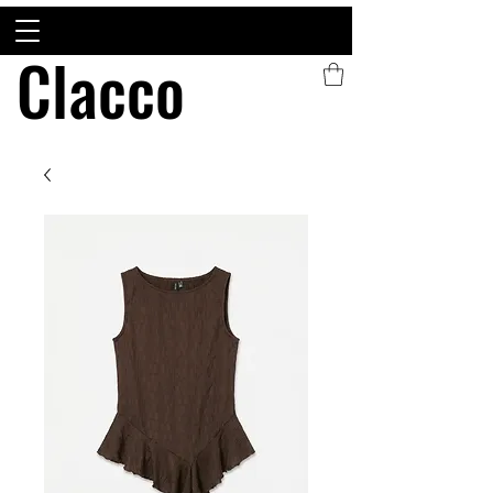
Clacco
Clacco