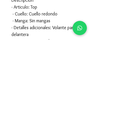
Descripción
- Articulo: Top
- Cuello: Cuello redondo
- Manga: Sin mangas
- Detalles adicionales: Volante parte
delantera
- Corte: Corte regular
Composición
- 100% poliester
- para el cuidado de la prenda mirar la
etiqueta interior de la misma
957605015
-
679247115
claccopuentegenil@hotmail.com