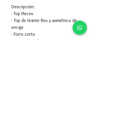
Descripción:
- Top Pieces
- Top de tirante fino y asimétrico de
encaje
- Forro corto
- Corte ajustado
Composición:
- 99% Poliamida 1% Elastan
- Para el cuidado de la prenda mirar
en la etiqueta interior de la misma.
957605015
-
679247115
claccopuentegenil@hotmail.com