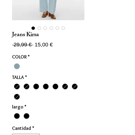
Jeans Kirsa
Precio
Precio
 29,99 € 
15,00 €
de
COLOR
*
oferta
TALLA
*
largo
*
Cantidad
*