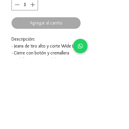
Agregar al carrito
Descripción:
- Jeans de tiro alto y corte Wide Leg
- Cierre con botón y cremallera
- Bolsillos traseros y delanteros
Composición:
- 100% Algodón
- Para el cuidado de la prenda mirar
en la etiqueta interior de la misma.