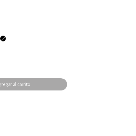
de
oferta
regar al carrito