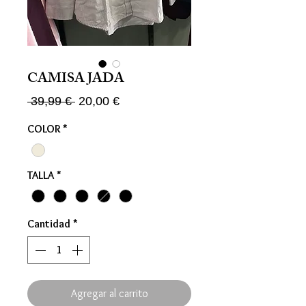
CAMISA JADA
Precio
Precio
 39,99 € 
20,00 €
de
COLOR
*
oferta
TALLA
*
Cantidad
*
Agregar al carrito