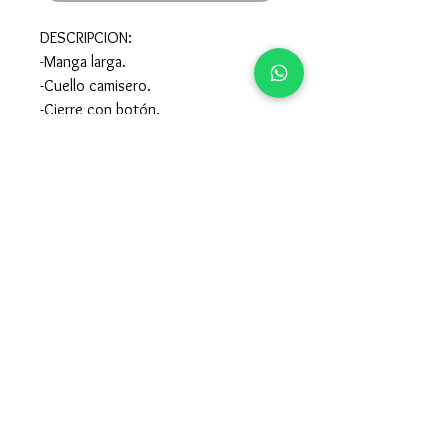
DESCRIPCION:
-Manga larga.
-Cuello camisero.
-Cierre con botón.
COMPOSICION:
-60% Algodón, 40% Poliéster.
-Para el cuidado de la prenda mirar la
etiqueta interior de la misma.
957605015
-
679247115
claccopuentegenil@hotmail.com
Clacco 2021. Todos los derechos