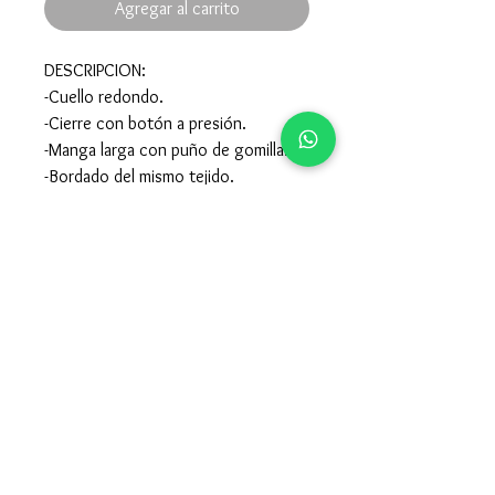
Agregar al carrito
DESCRIPCION:
-Cuello redondo.
-Cierre con botón a presión.
-Manga larga con puño de gomilla.
-Bordado del mismo tejido.
COMPOSICION:
-100% Algodón.
-Para el cuidado de la prenda mirar la
etiqueta interior de la misma.
957605015
-
679247115