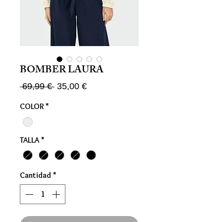
BOMBER LAURA
Precio
Precio
 69,99 € 
35,00 €
de
COLOR
*
oferta
TALLA
*
Cantidad
*