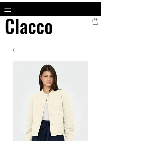
Clacco
Clacco