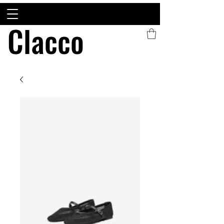
Clacco
Clacco