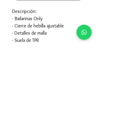
Descripción:
- Bailarinas Only
- Cierre de hebilla ajustable
- Detalles de malla
- Suela de TPR
- Punta redonda
Composición:
- 100% Poliéster
- Para el cuidado de la prenda mirar
en la etiqueta interior de la misma.
957605015
-
679247115
claccopuentegenil@hotmail.com