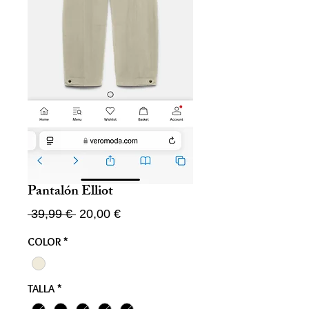
Pantalón Elliot
Precio
Precio
 39,99 € 
20,00 €
de
COLOR
*
oferta
TALLA
*