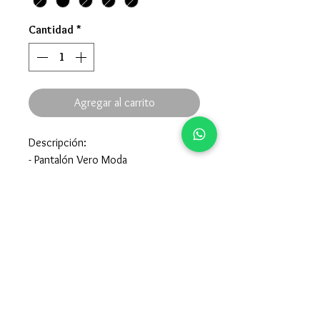
Cantidad
*
Agregar al carrito
Descripción:
- Pantalón Vero Moda
- Corte holgado estilo barrel.
- Cierre con broche y cremallera.
Composición:
- 93% Viscosa 7% Poliéster
- Para el cuidado de la prenda mirar
en la etiqueta interior de la misma.