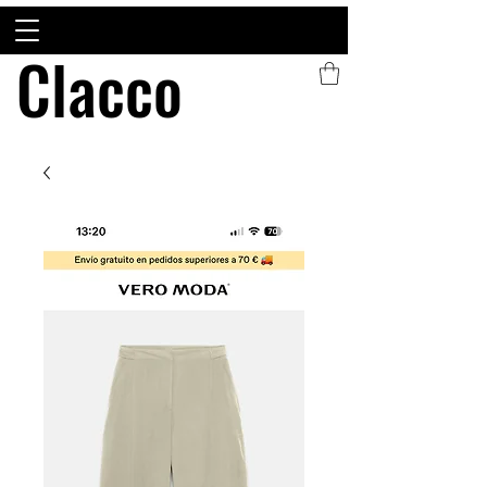
Clacco
Clacco